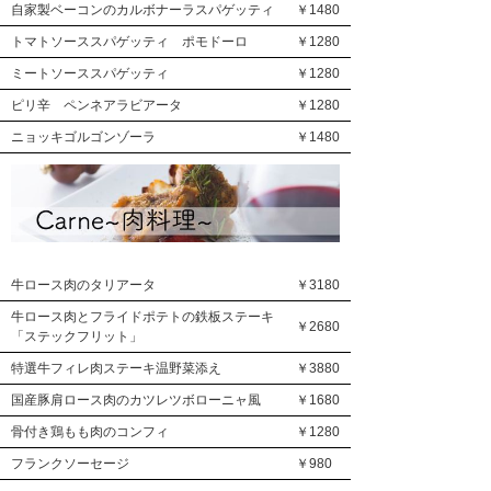
自家製ベーコンのカルボナーラスパゲッティ
￥1480
トマトソーススパゲッティ ポモドーロ
￥1280
ミートソーススパゲッティ
￥1280
ピリ辛 ペンネアラビアータ
￥1280
ニョッキゴルゴンゾーラ
￥1480
牛ロース肉のタリアータ
￥3180
牛ロース肉とフライドポテトの鉄板ステーキ
￥2680
「ステックフリット」
特選牛フィレ肉ステーキ温野菜添え
￥3880
国産豚肩ロース肉のカツレツボローニャ風
￥1680
骨付き鶏もも肉のコンフィ
￥1280
フランクソーセージ
￥980