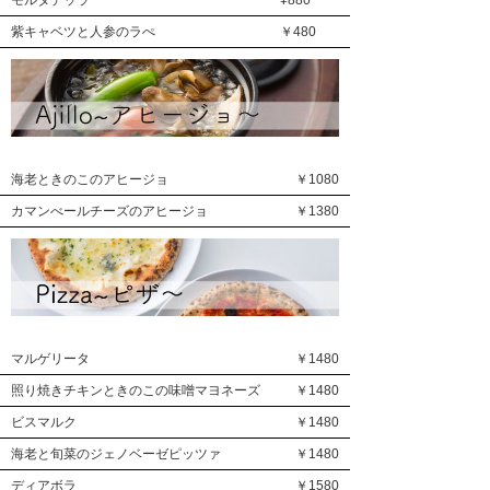
モルタデッラ
¥880
紫キャベツと人参のラぺ
￥480
海老ときのこのアヒージョ
￥1080
カマンべールチーズのアヒージョ
￥1380
マルゲリータ
￥1480
照り焼きチキンときのこの味噌マヨネーズ
￥1480
ビスマルク
￥1480
海老と旬菜のジェノベーゼピッツァ
￥1480
ディアボラ
￥1580