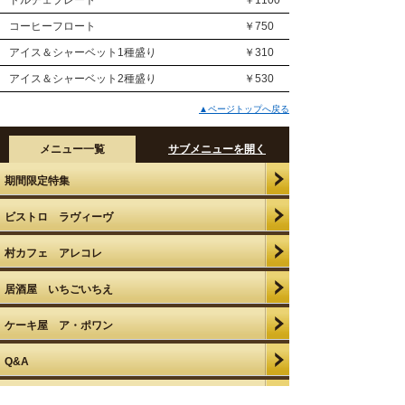
ドルチェプレート
￥1100
コーヒーフロート
￥750
アイス＆シャーベット1種盛り
￥310
アイス＆シャーベット2種盛り
￥530
▲ページトップへ戻る
メニュー一覧
サブメニューを開く
期​間​限​定​特​集​
ビ​ス​ト​ロ​ ​ラ​ヴ​ィ​ー​ヴ​
村​カ​フ​ェ​ ​ア​レ​コ​レ​
居​酒​屋​ ​い​ち​ご​い​ち​え​
ケ​ー​キ​屋​ ​ア​・​ポ​ワ​ン​
Q​&​A​
テ​イ​ク​ア​ウ​ト​