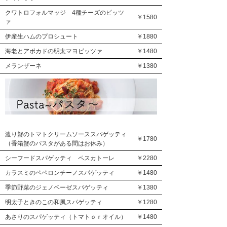
クワトロフォルマッジ 4種チーズのピッツ
￥1580
ァ
伊産生ハムのプロシュート
￥1880
海老とアボカドの明太マヨピッツァ
￥1480
メランザーネ
￥1380
渡り蟹のトマトクリームソーススパゲッティ
￥1780
（香箱蟹のパスタがある間はお休み）
シーフードスパゲッティ ペスカトーレ
￥2280
カラスミのペペロンチーノスパゲッティ
￥1480
季節野菜のジェノベーゼスパゲッティ
￥1380
明太子ときのこの和風スパゲッティ
￥1280
あさりのスパゲッティ（トマトｏｒオイル）
￥1480