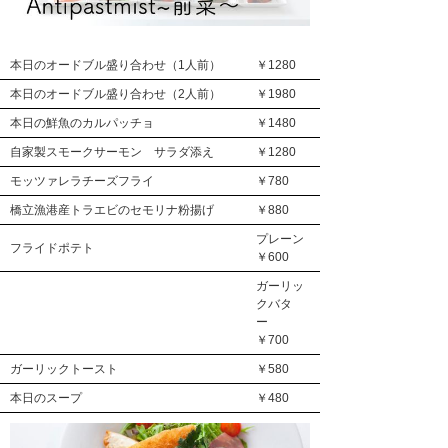
本日のオードブル盛り合わせ（1人前）
￥1280
本日のオードブル盛り合わせ（2人前）
￥1980
本日の鮮魚のカルパッチョ
￥1480
自家製スモークサーモン サラダ添え
￥1280
モッツァレラチーズフライ
￥780
橋立漁港産トラエビのセモリナ粉揚げ
￥880
プレーン
フライドポテト
￥600
ガーリッ
クバタ
ー
￥700
ガーリックトースト
￥580
本日のスープ
￥480